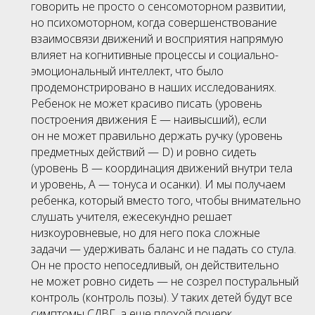
говорить не просто о сенсомоторном развитии,
но психомоторном, когда совершенствование
взаимосвязи движений и восприятия напрямую
влияет на когнитивные процессы и социально-
эмоциональный интеллект, что было
продемонстрировано в наших исследованиях.
Ребенок не может красиво писать (уровень
построения движения Е — наивысший), если
он не может правильно держать ручку (уровень
предметных действий — D) и ровно сидеть
(уровень В — координация движений внутри тела
и уровень, А — тонуса и осанки). И мы получаем
ребенка, который вместо того, чтобы внимательно
слушать учителя, ежесекундно решает
низкоуровневые, но для него пока сложные
задачи — удерживать баланс и не падать со стула.
Он не просто непоседливый, он действительно
не может ровно сидеть — не созрел постуральный
контроль (контроль позы). У таких детей будут все
симптомы СДВГ, а еще плохой почерк,