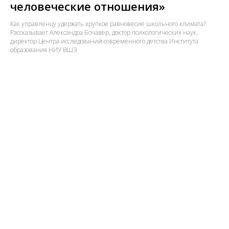
человеческие отношения»
Как управленцу удержать хрупкое равновесие школьного климата?
Рассказывает Александра Бочавер, доктор психологических наук,
директор Центра исследований современного детства Института
образования НИУ ВШЭ