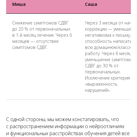
Миша
Саша
Снижение симптомов СДВГ
Через 3 месяца от начал
до 20 % от первоначальных
коррекции — уменьшени
в 1-й месяц лечения. Через 6
негативизма к письму,
месяцев — отсутствие
способность написать
симптомов СДВГ.
всю домашнюю/классную
работу. Через 6 месяцев
уменьшение симптомов
СДВГ до 30 % от
первоначальных.
Исключение критерия
«выраженность
нарушений».
С одной стороны, мы можем констатировать, что
с распространением информации о нейроотличиях
и функциональных расстройствах обучения детей все