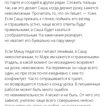
по парте и соседей в других рядах. Сложить пальцы
так, как это делает Саша, когда держит ручку, кажется
невозможным. Прочитать то, что он пишет, — тоже.
Если Сашу прижать к стенке, поймать его взгляд
и спрашивать устно, чаще всего ответы будут
правильными, а Саша будет казаться
сообразительным. На замечания реагирует,
но хватает его буквально на пару минут.
Если Мишу педагоги считают ленивым, а Сашу
невоспитанным, то Марк им кажется «странненьким».
Угадать, в какой момент он неожиданно вскрикнет
на уроке, невозможно. На переменах он чаще всего
один, но при этом почти ежедневно с кем-то
конфликтует. Часто отпрашивается в туалет,
но возвращается только к концу урока. В письменных
работах может быть много ошибок
по невнимательности. А может и не быть. От чего это
зависит, учителю чаще всего совершенно неясно.
Устно отвечать тоже не любит, но иногда может