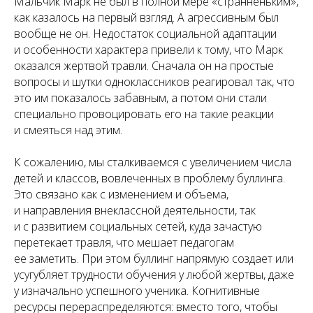
Мальчик Марк не был в полной мере «странненьким»,
как казалось на первый взгляд. А агрессивным был
вообще не он. Недостаток социальной адаптации
и особенности характера привели к тому, что Марк
оказался жертвой травли. Сначала он на простые
вопросы и шутки одноклассников реагировал так, что
это им показалось забавным, а потом они стали
специально провоцировать его на такие реакции
и смеяться над этим.
К сожалению, мы сталкиваемся с увеличением числа
детей и классов, вовлеченных в проблему буллинга.
Это связано как с изменением и объема,
и направления внеклассной деятельности, так
и с развитием социальных сетей, куда зачастую
перетекает травля, что мешает педагогам
ее заметить. При этом буллинг напрямую создает или
усугубляет трудности обучения у любой жертвы, даже
у изначально успешного ученика. Когнитивные
ресурсы перераспределяются: вместо того, чтобы