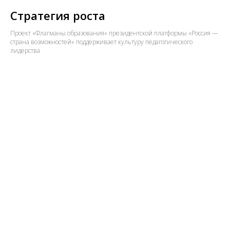
Стратегия роста
Проект «Флагманы образования» президентской платформы «Россия —
страна возможностей» поддерживает культуру педагогического
лидерства