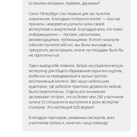
со своими авторами, героями, друзьями?
Санкт-Петербург стал первым для нас пунктом
назначения. Благодарю питерских коллег — они нас
приняли, невероятно усилили салон своей
экспертизой и энергетикой. Благодарю всех, кто помог
информационно — постами, рассылками,
рекомендациями, публикациями. В итоге накануне
события случился sold out, мы были вынуждены
прекратить регистрацию, иначе на площадке было бы
не протолкнуться.
Один вывод себе позволю. Запрос на управленческую
экспертизу для общего образования серьезно ощутим,
особенно на передаваемый в малых группах
эксклюзивный контент. Все наши небольшие
аудитории, где работали практики-держатели кейсов,
были переполнены. Отдельного внимания
заслуживает тот факт, что из более чем 260 участников
салона 53 специалиста выступили в роли экспертов-
спикеров. Это настоящий b2b-формат!
Благодарю партнеров, уважаемых экспертов, всех
участников салона и, конечно, нашу команду!