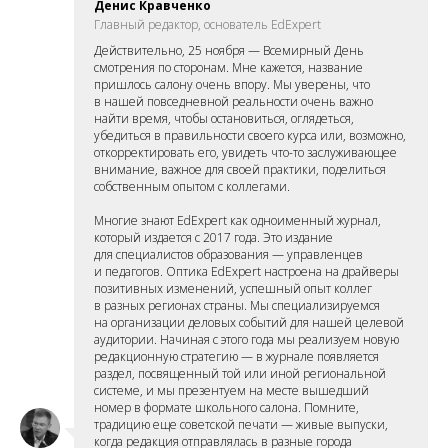
Денис Кравченко
Главный редактор, основатель EdExpert
Действительно, 25 ноября — Всемирный День
смотрения по сторонам. Мне кажется, название
пришлось салону очень впору. Мы уверены, что
в нашей повседневной реальности очень важно
найти время, чтобы остановиться, оглядеться,
убедиться в правильности своего курса или, возможно,
откорректировать его, увидеть что-то заслуживающее
внимание, важное для своей практики, поделиться
собственным опытом с коллегами.
Многие знают EdExpert как одноименный журнал,
который издается с 2017 года. Это издание
для специалистов образования — управленцев
и педагогов. Оптика EdExpert настроена на драйверы
позитивных изменений, успешный опыт коллег
в разных регионах страны. Мы специализируемся
на организации деловых событий для нашей целевой
аудитории. Начиная с этого года мы реализуем новую
редакционную стратегию — в журнале появляется
раздел, посвященный той или иной региональной
системе, и мы презентуем на месте вышедший
номер в формате школьного салона. Помните,
традицию еще советской печати — живые выпуски,
когда редакция отправлялась в разные города