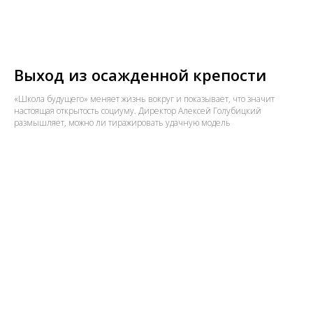
Выход из осажденной крепости
«Школа будущего» меняет жизнь вокруг и показывает, что значит
настоящая открытость социуму. Директор Алексей Голубицкий
размышляет, можно ли тиражировать удачную модель