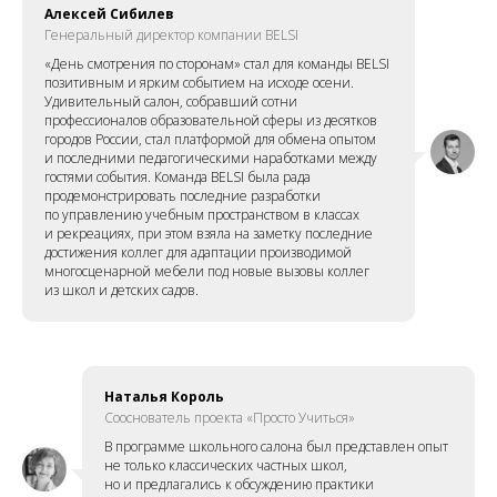
Алексей Сибилев
Генеральный директор компании BELSI
«День смотрения по сторонам» стал для команды BELSI
позитивным и ярким событием на исходе осени.
Удивительный салон, собравший сотни
профессионалов образовательной сферы из десятков
городов России, стал платформой для обмена опытом
и последними педагогическими наработками между
гостями события. Команда BELSI была рада
продемонстрировать последние разработки
по управлению учебным пространством в классах
и рекреациях, при этом взяла на заметку последние
достижения коллег для адаптации производимой
многосценарной мебели под новые вызовы коллег
из школ и детских садов.
Наталья Король
Сооснователь проекта «Просто Учиться»
В программе школьного салона был представлен опыт
не только классических частных школ,
но и предлагались к обсуждению практики