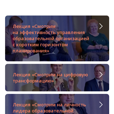
Лекция «Смотрим
на эффективность управления
образовательной организацией
с коротким горизонтом
планирования»
Лекция «Смотрим на цифровую
трансформацию»
Лекция «Смотрим на личность
лидера образовательной