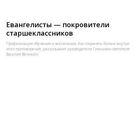
Евангелисты — покровители
старшеклассников
Профилизация обучения и воспитание. Как сохранять баланс внутри
этого противоречия, рассказывают руководители Гимназии святителя
Василия Великого