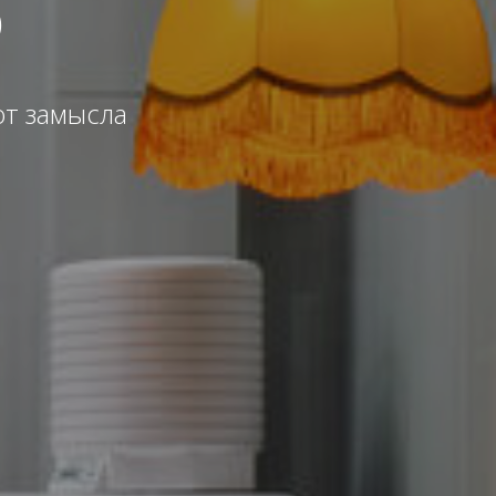
р
от замысла