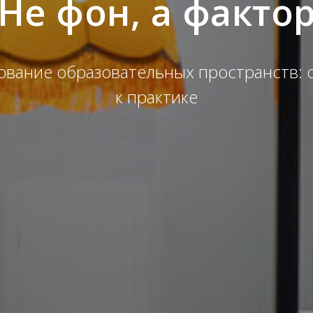
Не фон, а факто
вание образовательных пространств: 
к практике