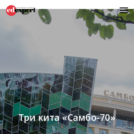
Три кита «Самбо-70»