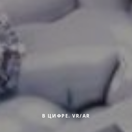
В ЦИФРЕ.
VR
/
AR