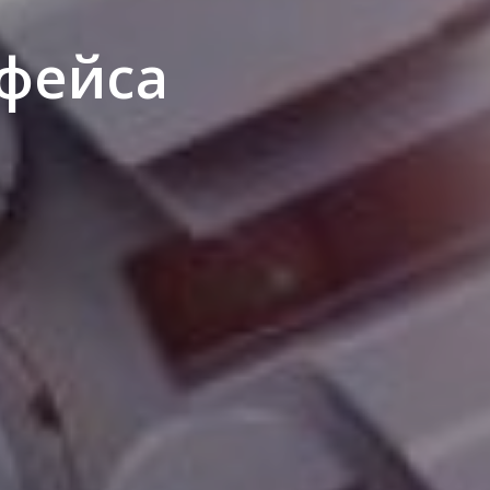
рфейса