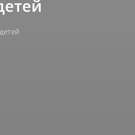
 детей
 детей