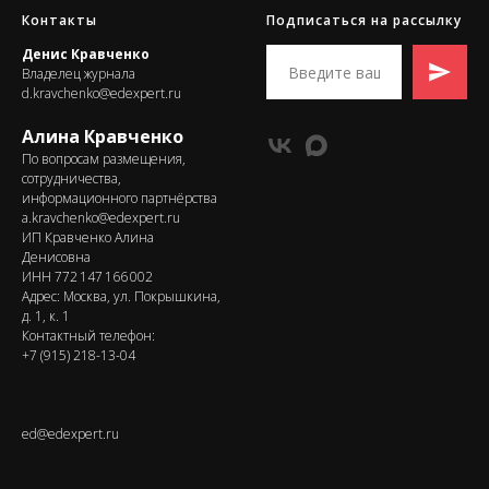
Контакты
Подписаться на рассылку
Денис Кравченко
Владелец журнала
d.kravchenko@edexpert.ru
Алина Кравченко
По вопросам размещения,
сотрудничества,
информационного партнёрства
a.kravchenko@edexpert.ru
ИП Кравченко Алина
Денисовна
ИНН 772 147 166 002
Адрес: Москва, ул. Покрышкина,
д. 1, к. 1
Контактный телефон:
+7 (915) 218-13-04
ed@edexpert.ru