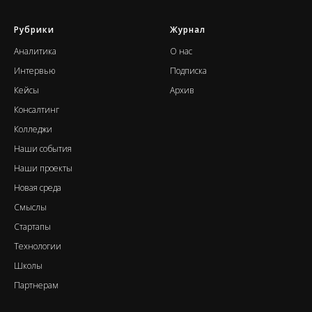
Рубрики
Журнал
А
налитика
О нас
Интервью
Подписка
Кейсы
Архив
Консалтинг
К
олледжи
Наши события
Н
аши проекты
Новая среда
Смыслы
Стартапы
Т
ехнологии
Школы
Партнерам