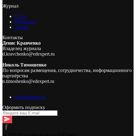
Журнал
О нас
Подписка
Архив
Контакты
Денис Кравченко
Владелец журнала
d.kravchenko@edexpert.ru
Николь Тимошенко
По вопросам размещения, сотрудничества, информационного
партнёрства
n.timoshenko@edexpert.ru
ed@edexpert.ru
Оформить подписку
© 2020 Редакция журнала EdExpert