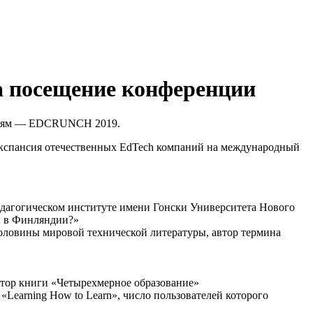
а посещение конференции
логиям — EDCRUNCH 2019.
экспансия отечественных EdTech компаний на международный
едагогическом институте имени Гонски Университета Нового
мы в Финляндии?»
оловины мировой технической литературы, автор термина
втор книги «Четырехмерное образование»
Learning How to Learn», число пользователей которого