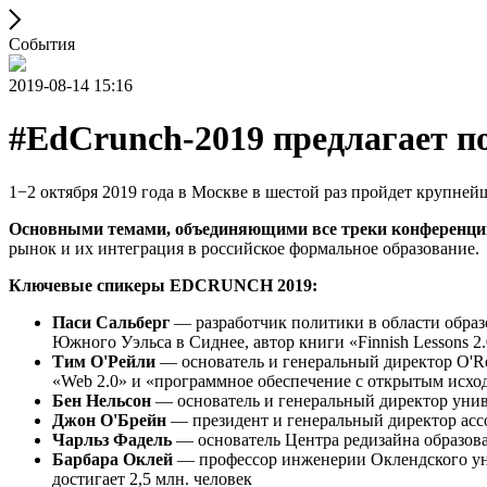
События
2019-08-14 15:16
#EdCrunch-2019 предлагает п
1−2 октября 2019 года в Москве в шестой раз пройдет круп
Основными темами, объединяющими все треки конференци
рынок и их интеграция в российское формальное образование.
Ключевые спикеры EDCRUNCH 2019:
Паси Сальберг
— разработчик политики в области образ
Южного Уэльса в Сиднее, автор книги «Finnish Lessons 
Тим О'Рейли
— основатель и генеральный директор O'Re
«Web 2.0» и «программное обеспечение с открытым исх
Бен Нельсон
— основатель и генеральный директор унив
Джон О'Брейн
— президент и генеральный директор а
Чарльз Фадель
— основатель Центра редизайна образов
Барбара Оклей
— профессор инженерии Оклендского унив
достигает 2,5 млн. человек