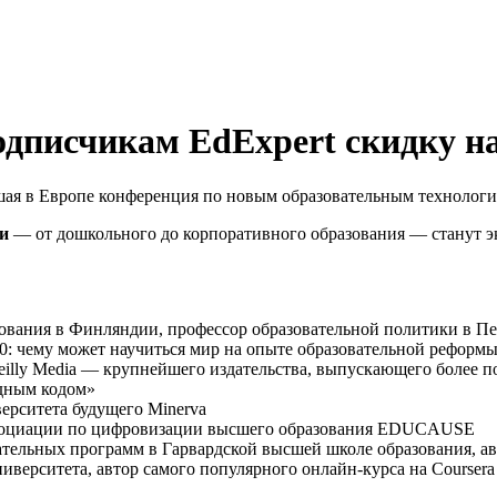
одписчикам EdExpert скидку н
нейшая в Европе конференция по новым образовательным техно
и
— от дошкольного до корпоративного образования — станут 
ования в Финляндии, профессор образовательной политики в П
2.0: чему может научиться мир на опыте образовательной рефор
illy Media — крупнейшего издательства, выпускающего более п
одным кодом»
ерситета будущего Minerva
ссоциации по цифровизации высшего образования EDUCAUSE
ательных программ в Гарвардской высшей школе образования, а
ерситета, автор самого популярного онлайн-курса на Coursera «