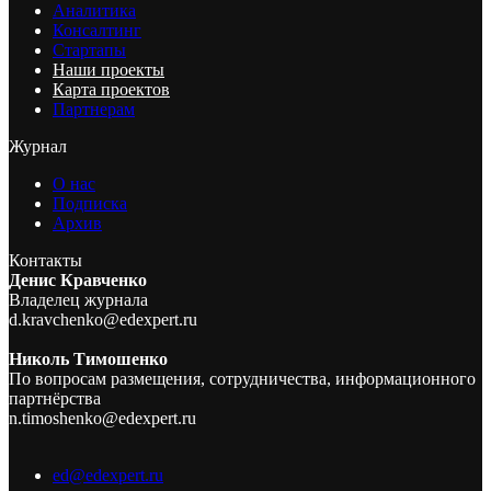
Аналитика
Консалтинг
Стартапы
Наши проекты
Карта проектов
Партнерам
Журнал
О нас
Подписка
Архив
Контакты
Денис Кравченко
Владелец журнала
d.kravchenko@edexpert.ru
Николь Тимошенко
По вопросам размещения, сотрудничества, информационного
партнёрства
n.timoshenko@edexpert.ru
ed@edexpert.ru