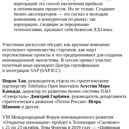
корпораций это способ увеличения прибыли
и оптимизации процессов. Но не только. Создание
бизнес-акселераторов — это сигнал и молодым
компаниям, и конкурентам по рынку: так
корпорации, следящие за передовыми
технологиями, признают себя бизнесом XXI века.
Участники дискуссии обсудят, как крупные компании
используют преимущества стартапов, как ищут
перспективные проекты и что предпринимают для создания
инновационной экосистемы. В сессии примут участие:
почетный вице-президент Центра сертификации
и интеграции SAP (SAP ICC)
Имран Хан
, руководитель отдела по стратегическому
партнерству Telefonica Open Innovation
Агустин Моро
Каньяда
, директор по развитию бизнес-системы ПАО
«Северсталь»
Дмитрий Горбачев
, руководитель департамента
стратегического развития «Почты России»
Игорь
Шиянов
и другие.
VIII Международный Форум инновационного развития
«Открытые инновации» пройдет в Технопарке «Сколково»
с 21 по 23 октября. Тема Форума в 2019 году — «Цифровая