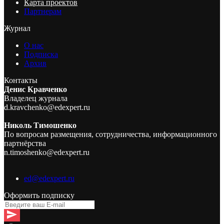
Карта проектов
Партнерам
Журнал
О нас
Подписка
Архив
Контакты
Денис Кравченко
Владелец журнала
d.kravchenko@edexpert.ru
Николь Тимошенко
По вопросам размещения, сотрудничества, информационного
партнёрства
n.timoshenko@edexpert.ru
ed@edexpert.ru
Оформить подписку