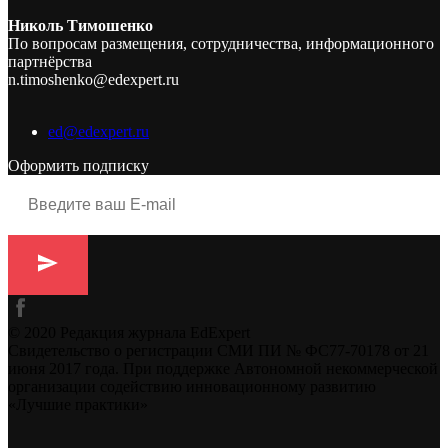
Николь Тимошенко
По вопросам размещения, сотрудничества, информационного
партнёрства
n.timoshenko@edexpert.ru
ed@edexpert.ru
Оформить подписку
© 2020 Редакция журнала EdExpert
Свидетельство о регистрации СМИ ПИ № ФС77-70178 от 21
июня 2017 года. При поддержке Автономной некоммерческой
организации содействию инновационному развитию
«Лучшие практики»