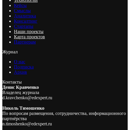
Технологии
Кейсы
Смыслы
Аналитика
Консалтинг
Стартапы
Наши проекты
Карта проектов
Партнерам
Журнал
О нас
Подписка
Архив
Контакты
Денис Кравченко
Владелец журнала
d.kravchenko@edexpert.ru
Николь Тимошенко
По вопросам размещения, сотрудничества, информационного
партнёрства
n.timoshenko@edexpert.ru