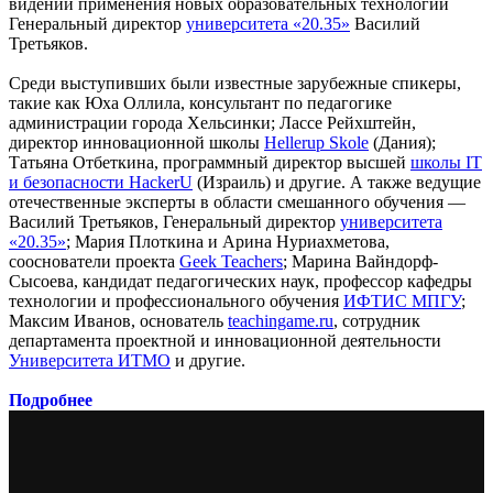
видении применения новых образовательных технологий
Генеральный директор
университета «20.35»
Василий
Третьяков.
Среди выступивших были известные зарубежные спикеры,
такие как Юха Оллила, консультант по педагогике
администрации города Хельсинки; Лассе Рейхштейн,
директор инновационной школы
Hellerup Skole
(Дания);
Татьяна Отбеткина, программный директор высшей
школы IT
и безопасности HackerU
(Израиль) и другие. А также ведущие
отечественные эксперты в области смешанного обучения —
Василий Третьяков, Генеральный директор
университета
«20.35»
; Мария Плоткина и Арина Нуриахметова,
сооснователи проекта
Geek Teachers
; Марина Вайндорф-
Сысоева, кандидат педагогических наук, профессор кафедры
технологии и профессионального обучения
ИФТИС МПГУ
;
Максим Иванов, основатель
teachingame.ru
, сотрудник
департамента проектной и инновационной деятельности
Университета ИТМО
и другие.
Подробнее