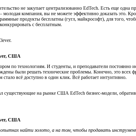
льство не закупает централизованно EdTech. Есть еще одна пр
— молодая компания, вы не можете эффективно доказать это. Кр
аммные продукты бесплатны (гугл, майкрософт), для того, чтобы
 конкурировать с бесплатным.
lever.
ever, США
ором по технологиям. И студенты, и преподаватели постоянно и
уждены были решать технические проблемы. Конечно, это всех 
ам стало всё доступно в один клик. Всё работает интуитивно.
рал существующие на рынке США EdTech бизнес-модели, обратив 
ever, США
попытках найти золото, а на том, чтобы продавать инструме