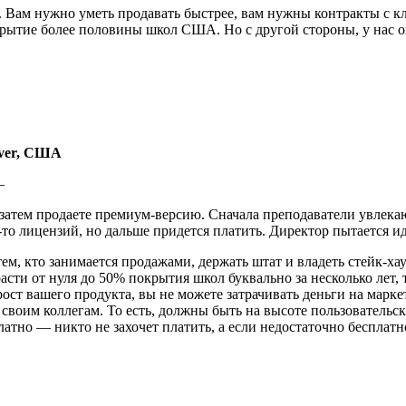
. Вам нужно уметь продавать быстрее, вам нужны контракты с кл
рытие более половины школ США. Но с другой стороны, у нас 
ever, США
 —
 а затем продаете премиум-версию. Сначала преподаватели увлек
-то лицензий, но дальше придется платить. Директор пытается и
, кто занимается продажами, держать штат и владеть стейк-хау
асти от нуля до 50% покрытия школ буквально за несколько лет,
ост вашего продукта, вы не можете затрачивать деньги на маркет
своим коллегам. То есть, должны быть на высоте пользовательс
атно — никто не захочет платить, а если недостаточно бесплатн