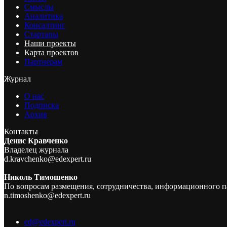
Смыслы
Аналитика
Консалтинг
Стартапы
Наши проекты
Карта проектов
Партнерам
Журнал
О нас
Подписка
Архив
Контакты
Денис Кравченко
Владелец журнала
d.kravchenko@edexpert.ru
Николь Тимошенко
По вопросам размещения, сотрудничества, информационного п
n.timoshenko@edexpert.ru
ed@edexpert.ru