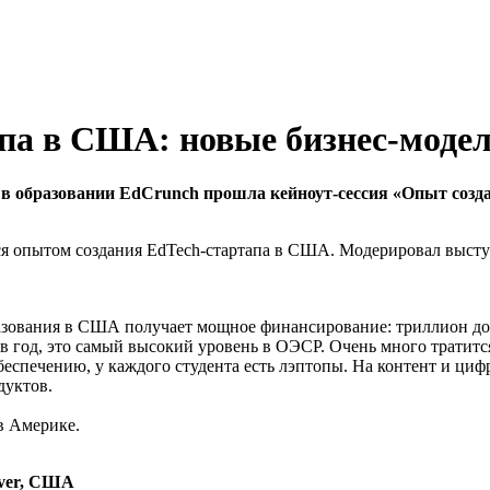
па в США: новые бизнес-модел
в образовании
EdCrunch
прошла кейноут-сессия «Опыт созд
ся опытом создания EdTech-стартапа в США. Модерировал высту
азования в США получает мощное финансирование: триллион долл
ов в год, это самый высокий уровень в ОЭСР. Очень много трат
беспечению, у каждого студента есть лэптопы. На контент и циф
дуктов.
в Америке.
ever, США