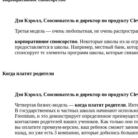
Дэн Кэролл, Сооснователь и директор по продукту Cl
Третья модель — очень любопытная, не очень распростр
корпоративное спонсорство
. Некоторые школы из-за ог
предоставляется в школы. Например, местный банк, кото
спонсирует те элементы программ школы, которые связа
Когда платят родители
Дэн Кэролл, Сооснователь и директор по продукту Cl
Четвертая бизнес-модель —
когда платят родители
. Инт
В государственных и частных школах начинают использова
Freemium, и это демонстрирует определенное преимущест
контактами родителей ваших учеников. Как только они п
вы оплатите премиум-версию, ваш ребенок сможет занима
назад, но уже есть 3 компании, которые добились большо