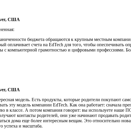
ever, США
аненная:
раниченности бюджета обращаются к крупным местным компаниям
рый оплачивает счета на EdTech для того, чтобы опеспечивать
ны с компьютерной грамотностью и цифровыми профессиями. Боле
ever, США
ересная модель. Есть продукты, которые родители покупают само
ть эту модель компании EdTech. Как она работает: сначала пре
во в классе. А потом компания говорит: вы используете наше ПО
олучают контакты родителей, они уже начинают продавать родите
ться дома еще более интересным вещам. Это относительно новая 
го успеха и масштаба.