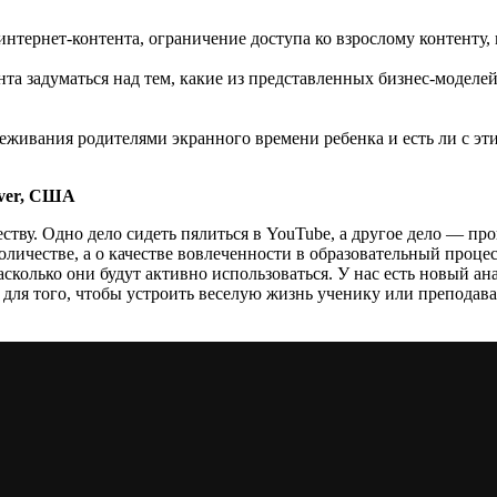
интернет-контента, ограничение доступа ко взрослому контенту, 
та задуматься над тем, какие из представленных бизнес-моделе
леживания родителями экранного времени ребенка и есть ли с 
ever, США
ству. Одно дело сидеть пялиться в YouTube, а другое дело — пр
количестве, а о качестве вовлеченности в образовательный проце
сколько они будут активно использоваться. У нас есть новый а
для того, чтобы устроить веселую жизнь ученику или преподават