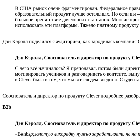
В США рынок очень фрагментирован. Федеральное правите
образовательный продукт лучше остальных. Но если вы 
большое препятствие для многих стартапов. Многие прогр
использовать эти платформы. Тяжело платному продукту
Дэн Кэролл поделился с аудиторией, как зародилась компания C
Дэн Кэролл, Сооснователь и директор по продукту Cl
С чего всё начиналось? Я преподавал, потом были директ
мотивировать учеников и разговаривать о контенте, вын
в Clever была в том, что мы все сведем воедино. Студент
Сооснователь и директор по продукту Clever подробнее разоб
B2b
Дэн Кэролл, Сооснователь и директор по продукту Cl
«В#nb
sp;золотую лихорадку нужно зарабатывать не на 