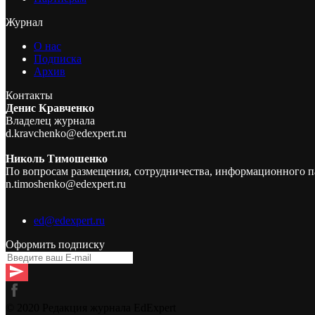
Журнал
О нас
Подписка
Архив
Контакты
Денис Кравченко
Владелец журнала
d.kravchenko@edexpert.ru
Николь Тимошенко
По вопросам размещения, сотрудничества, информационного п
n.timoshenko@edexpert.ru
ed@edexpert.ru
Оформить подписку
© 2020 Редакция журнала EdExpert