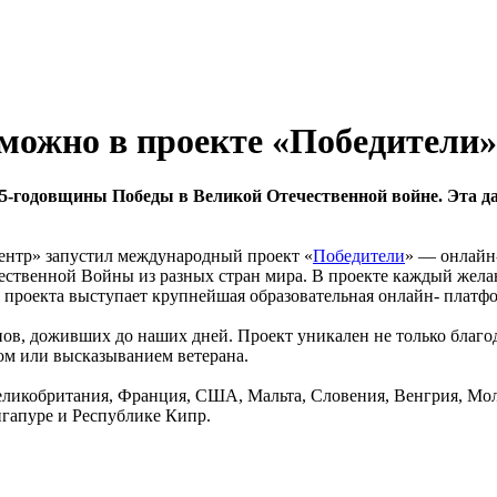
 можно в проекте «Победители»
75-годовщины Победы в Великой Отечественной войне. Эта да
центр» запустил международный проект «
Победители
» — онлайн
ественной Войны из разных стран мира. В проекте каждый жела
м проекта выступает крупнейшая образовательная онлайн- платф
ов, доживших до наших дней. Проект уникален не только благода
ом или высказыванием ветерана.
 Великобритания, Франция, США, Мальта, Словения, Венгрия, М
гапуре и Республике Кипр.