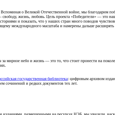
 Вспоминая о Великой Отечественной войне, мы благодарим поб
и — свободу, жизнь, любовь. Цель проекта «Победители» — это 
историями и показать, что у наших стран много поводов чувствов
тоящему международного масштаба и намерены дальше расширять 
за мирное небо и жизнь — это то, что стоит пронести на покол
иях.
оссийская государственная библиотека
: цифровым архивом изда
м сочинений и редких документов тех лет.
 изданиями, размещенными на ресурсах НЭБ, мы увидели, наск