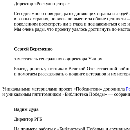
Директор «Роскультцентра»
Сегодня много поводов, разъединяющих страны и людей.
в разных странах, но воевали вместе за общие ценност
поколениям посмотреть им в глаза и познакомиться с их 
Мы очень рады, что проекту удалось достигнуть по-нас
Сергей Веременко
заместитель генерального директора Учи.ру
Благодарность участникам Великой Отечественной войны 
и помогаем рассказывать о подвиге ветеранов и их истор
Уникальными материалами проект «Победители» дополнила
Р
и уникальным пятитомником «Библиотека Победы» — собрание
Вадим Дуда
Директор РГБ
На примере работы с «Библиотекой Победы» и архивными