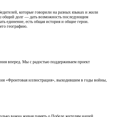
едителей, которые говорили на разных языках и жили
наш общий долг — дать возможность последующим
ать единение, есть общая история и общие герои.
его географию.
ения вперед. Мы с радостью поддерживаем проект
ния «Фронтовая иллюстрация», выходившим в годы войны,
олько важна живая память о Победе жителям нашей