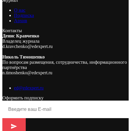
Журнал
О нас
Подписка
Архив
Контакты
Денис Кравченко
Владелец журнала
d.kravchenko@edexpert.ru
Николь Тимошенко
По вопросам размещения, сотрудничества, информационного
партнёрства
n.timoshenko@edexpert.ru
ed@edexpert.ru
Оформить подписку