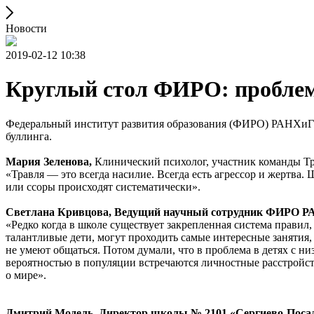
Новости
2019-02-12 10:38
Круглый стол ФИРО: проблем
Федеральный институт развития образования (ФИРО) РАНХиГС 
буллинга.
Мария
Зеленова,
Клинический психолог, участник команды Тр
«Травля — это всегда насилие. Всегда есть агрессор и жертва.
или ссоры происходят систематически».
Светлана Кривцова,
Ведущий научный сотрудник ФИРО 
«Редко когда в школе существует закрепленная система правил
талантливые дети, могут проходить самые интересные занятия,
не умеют общаться. Потом думали, что в проблема в детях с низ
вероятностью в популяции встречаются личностные расстройст
о мире».
Дмитрий Модель,
Директор школы № 2101 «Сергиево-Посадс