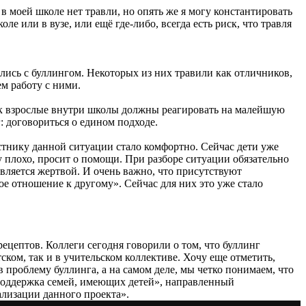
 в моей школе нет травли, но опять же я могу константировать
е или в вузе, или ещё где-либо, всегда есть риск, что травля
лись с буллингом. Некоторых из них травили как отличников,
м работу с ними.
 как взрослые внутри школы должны реагировать на малейшую
 договориться о едином подходе.
астнику данной ситуации стало комфортно. Сейчас дети уже
му плохо, просит о помощи. При разборе ситуации обязательно
является жертвой. И очень важно, что присутствуют
ое отношение к другому». Сейчас для них это уже стало
ецептов. Коллеги сегодня говорили о том, что буллинг
ском, так и в учительском коллективе. Хочу еще отметить,
 проблему буллинга, а на самом деле, мы четко понимаем, что
«Поддержка семей, имеющих детей», направленный
ализации данного проекта».