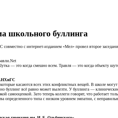
а школьного буллинга
совместно с интернет-изданием «Мел» провел второе заседани
авли.Net
 Шутка — это когда смешно всем. Травля — это когда объекту шут
РАНХиГС
, которые касаются всех этих конфликтных вещей. В школе могут
 но буллинг всё равно может вылезти. У буллинга — клинически
кой самооценкой. Зато теперь коллеги говорят, что работает толь
ва определенного типа с низким уровнем эмпатии, с неправиль
кая гимназия им. И. Б. Ольбинского»