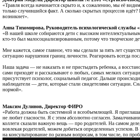
«Травля всегда начинается скрыто и, к сожалению, мы её видим 
только случившийся факт. А сколько скрытых процессов идёт? Ес
возникнет».
Анна Тихомирова,
Руководитель психологической службы
«В нашей школе собираются дети с высоким интеллектуальным 
кто-то был малосоциализированным, потому что творческие дет
Мне кажется, самое главное, что мы сделали за пять лет суще
ситуацию нарушения границ личности. Реагировать всегда пос
Наша задача — не наказать и не пристыдить ребенка, а восста
сами приходят и рассказывают о любых, самых мелких ситуациях
присутствует психолог, социальный педагог. Дальше происходи
наблюдатели — дети, которые стали свидетелями ситуации. Сна
нормой».
Максим Дулинов,
Директор ФИРО
«Работа должна быть системной и всеобъемлющей. Я приглашаю 
не любит гласности. Я с этим абсолютно согласен. Замалчивани
коллеги сказали важную вещь — про родителей. На самом деле, 
вовлекая родителей, можем добиться определенных успехов. 
на консультирование по разным вопросам, в том числе, по про