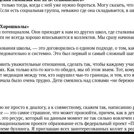
только тогда, когда с ней уже нужно бороться. Могу сказать, что
ли есть социальная группа, неважно где она складывается, в школ
 «Хорошколы»
потенциалом. Они приходят к нам из других школ, где сталкива
и не всегда хорошо вписываются в коллектив. Мы сразу начинае
ствования школы, — это договорились о едином подходе, о том,
ледовательно и системно. Это был первый и самый сложный шаг:
новить уважительные отношения, сделать так, чтобы каждому уч
. Как только кто-то кого-то обидел, мы об этом знаем. Тот, ко
т медиация между тем, кто нарушил чьи-то границы, и тем, кто 
чала было очень трудно. Дети смеялись над словами «не бережн
не просто к диалогу, а к совместному, скажем так, написанию р
е — это самое страшное, что может произойти, причем, как в дет
это ресурс, который на данным момент не так сильно вовлечен в
В национальном проекте образование есть федеральный проект 
блеме буллинга. Я приглашаю всех заинтересованных коллег к ре