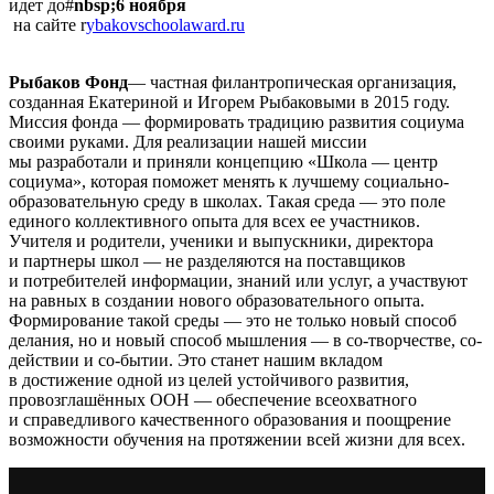
идет до#
nbsp;6 ноября
на сайте r
ybakovschoolaward.ru
Рыбаков Фонд
— частная филантропическая организация,
созданная Екатериной и Игорем Рыбаковыми в 2015 году.
Миссия фонда — формировать традицию развития социума
своими руками. Для реализации нашей миссии
мы разработали и приняли концепцию «Школа — центр
социума», которая поможет менять к лучшему социально-
образовательную среду в школах. Такая среда — это поле
единого коллективного опыта для всех ее участников.
Учителя и родители, ученики и выпускники, директора
и партнеры школ — не разделяются на поставщиков
и потребителей информации, знаний или услуг, а участвуют
на равных в создании нового образовательного опыта.
Формирование такой среды — это не только новый способ
делания, но и новый способ мышления — в со-творчестве, со-
действии и со-бытии. Это станет нашим вкладом
в достижение одной из целей устойчивого развития,
провозглашённых ООН — обеспечение всеохватного
и справедливого качественного образования и поощрение
возможности обучения на протяжении всей жизни для всех.