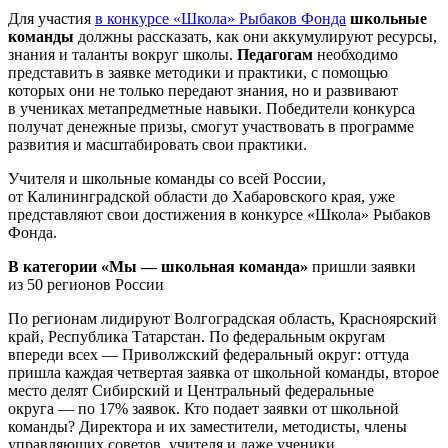
Для участия
в конкурсе «Школа» Рыбаков Фонда
школьные
команды
должны рассказать, как они аккумулируют ресурсы,
знания и таланты вокруг школы.
Педагогам
необходимо
представить в заявке методики и практики, с помощью
которых они не только передают знания, но и развивают
в учениках метапредметные навыки. Победители конкурса
получат денежные призы, смогут участвовать в программе
развития и масштабировать свои практики.
Учителя и школьные команды со всей России,
от Калининградской области до Хабаровского края, уже
представляют свои достижения в конкурсе «Школа» Рыбаков
Фонда.
В категории «Мы — школьная команда»
пришли заявки
из 50 регионов России
По регионам лидируют Волгоградская область, Красноярский
край, Республика Татарстан. По федеральным округам
впереди всех — Приволжский федеральный округ: оттуда
пришла каждая четвертая заявка от школьной команды, второе
место делят Сибирский и Центральный федеральные
округа — по 17% заявок. Кто подает заявки от школьной
команды? Директора и их заместители, методисты, члены
управляющих советов, учителя и даже ученики.