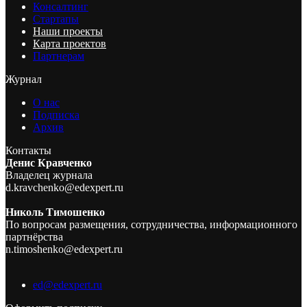
Консалтинг
Стартапы
Наши проекты
Карта проектов
Партнерам
Журнал
О нас
Подписка
Архив
Контакты
Денис Кравченко
Владелец журнала
d.kravchenko@edexpert.ru
Николь Тимошенко
По вопросам размещения, сотрудничества, информационного
партнёрства
n.timoshenko@edexpert.ru
ed@edexpert.ru