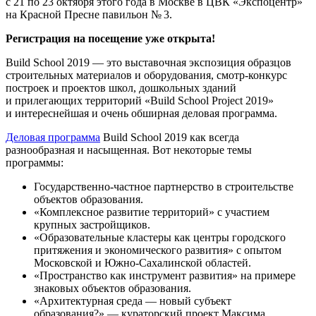
с 21 по 23 октября этого года в Москве в ЦВК «Экспоцентр»
на Красной Пресне павильон № 3.
Регистрация на посещение уже открыта!
Build School 2019 — это выставочная экспозиция образцов
строительных материалов и оборудования, смотр-конкурс
построек и проектов школ, дошкольных зданий
и прилегающих территорий «Build School Project 2019»
и интереснейшая и очень обширная деловая программа.
Деловая программа
Build School 2019 как всегда
разнообразная и насыщенная. Вот некоторые темы
программы:
Государственно-частное партнерство в строительстве
объектов образования.
«Комплексное развитие территорий» с участием
крупных застройщиков.
«Образовательные кластеры как центры городского
притяжения и экономического развития» с опытом
Московской и Южно-Сахалинской областей.
«Пространство как инструмент развития» на примере
знаковых объектов образования.
«Архитектурная среда — новый субъект
образования?» — кураторский проект Максима