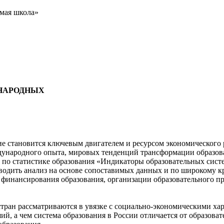
мая школа»
УНАРОДНЫХ
е становится ключевым двигателем и ресурсом экономического р
дународного опыта, мировых тенденций трансформации образова
по статистике образования «Индикаторы образовательных систе
оводить анализ на основе сопоставимых данных и по широкому к
и, финансирования образования, организации образовательного 
тран рассматриваются в увязке с социально-экономическими хар
й, а чем система образования в России отличается от образоват