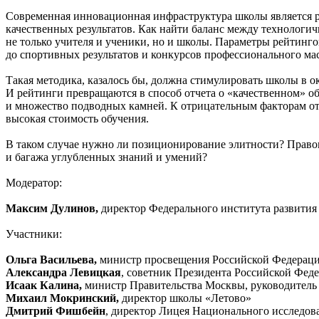
Современная инновационная инфраструктура школы является ре
качественных результатов. Как найти баланс между технологи
не только учителя и ученики, но и школы. Параметры рейтинг
до спортивных результатов и конкурсов профессионального маст
Такая методика, казалось бы, должна стимулировать школы в о
И рейтинги превращаются в способ отчета о «качественном» о
и множество подводных камней. К отрицательным факторам отн
высокая стоимость обучения.
В таком случае нужно ли позиционирование элитности? Правом
и багажа углубленных знаний и умений?
Модератор:
Максим Дулинов,
директор Федерального института развити
Участники:
Ольга Васильева,
министр просвещения Российской Федерац
Александра Левицкая
, советник Президента Российской Фед
Исаак Калина,
министр Правительства Москвы, руководитель 
Михаил Мокринский,
директор школы «Летово»
Дмитрий Фишбейн
, директор Лицея Национального исследов