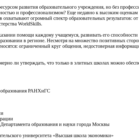
сурсом развития образовательного учреждения, но без професс
чностью и профессионализмом? Еще недавно к высоким оценкам 
ов охватывают огромный спектр образовательных результатов: 
ерства WorldSkills.
казании помощи каждому учащемуся, развивать его способности 
бразовании в регионе. Несмотря на множество позитивных сторо
осятся: ограниченный круг общения, недостоверная информация
ерно ли утверждать, что только в элитных школах можно обесп
я образования РАНХиГС
ии
ерации
Департамента образования и науки города Москвы
ательского университета «Высшая школа экономики»