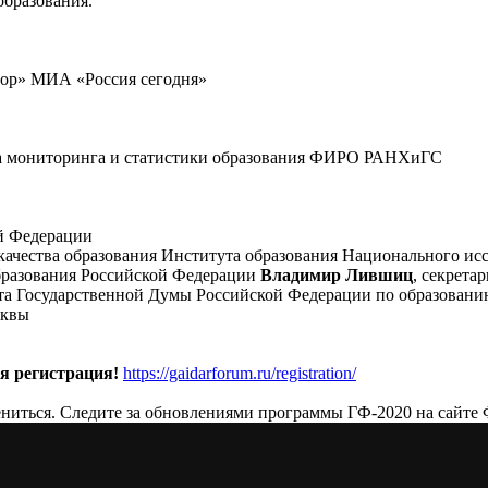
образования.
тор» МИА «Россия сегодня»
ра мониторинга и статистики образования ФИРО РАНХиГС
й Федерации
качества образования Института образования Национального ис
бразования Российской Федерации
Владимир Лившиц
, секрета
та Государственной Думы Российской Федерации по образовани
сквы
я регистрация!
https://gaidarforum.ru/registration/
ниться. Следите за обновлениями программы ГФ-2020 на сайте