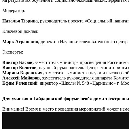
на результатах обучения и социально-экономических эффектах 
Модератор:
Наталья Тюрина
, руководитель проекта «Социальный навига
Ключевой доклад:
Марк Агранович,
директор Научно-исследовательского цент
Эксперты:
Виктор Басюк,
заместитель министра просвещения Российско
Виктор Болотов
, научный руководитель Центра мониторинга 
Марина Боровская,
заместитель министра науки и высшего о
Алексей Майоров,
заместитель руководителя аппарата Комите
Ефим Рачевский
, директор «Школы № 548 «Царицыно» г. Мо
Для участия в Гайдаровской форуме необходима электронна
Внимание! Время и место проведения мероприятий может изме