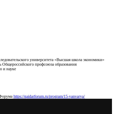
следовательского университета «Высшая школа экономики»
рь Общероссийского профсоюза образования
ю и науке
 Форума
https://gaidarforum.ru/program/15-yanvarya/