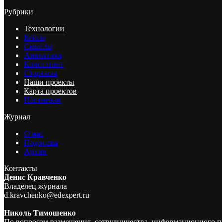
Рубрики
Технологии
Кейсы
Смыслы
Аналитика
Консалтинг
Стартапы
Наши проекты
Карта проектов
Партнерам
Журнал
О нас
Подписка
Архив
Контакты
Денис Кравченко
Владелец журнала
d.kravchenko@edexpert.ru
Николь Тимошенко
По вопросам размещения, сотрудничества, информационного п