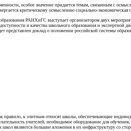
нности, особое значение придается темам, связанным с осмысл
одвергается критическому осмыслению социально-экономическая
я образования РАНХиГС выступает организатором двух меропри
оступности и качества школьного образования и экспертной д
дет представлен доклад о положении российской системы образо
Как правило, к элитным относят школы, обеспечивающие индиви
тельность учителей, необходимое оборудование для обучения, 
школ являются большие вложения в их инфраструктуру со сторо