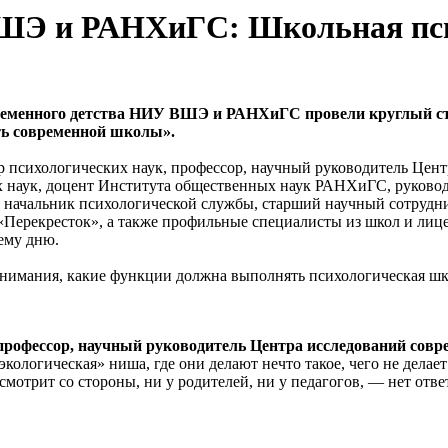
ШЭ и РАНХиГС: Школьная пси
временного детства НИУ ВШЭ и РАНХиГС провели круглый 
ть современной школы».
 психологических наук, профессор, научный руководитель Цент
 наук, доцент Института общественных наук РАНХиГС, руково
, начальник психологической службы, старший научный сотру
 «Перекресток», а также профильные специалисты из школ и ли
ему дню.
нимания, какие функции должна выполнять психологическая шк
 профессор, научный руководитель Центра исследований со
кологическая» ниша, где они делают нечто такое, чего не делает
смотрит со стороны, ни у родителей, ни у педагогов, — нет ответ