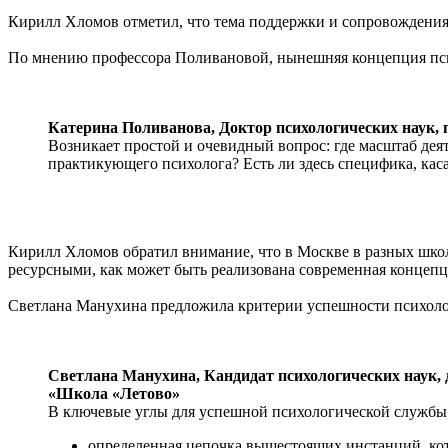
Кирилл Хломов отметил, что тема поддержки и сопровождения 
По мнению профессора Поливановой, нынешняя концепция пси
Катерина Поливанова,
Доктор психологических наук,
Возникает простой и очевидный вопрос: где масштаб деят
практикующего психолога? Есть ли здесь специфика, каса
Кирилл Хломов обратил внимание, что в Москве в разных школ
ресурсными, как может быть реализована современная концепц
Светлана Манухина предложила критерии успешности психоло
Светлана Манухина,
Кандидат психологических наук,
«Школа «Летово»
В ключевые углы для успешной психологической службы
определенная цепочка вышестоящих инстанций, кот