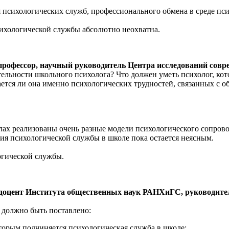
психологических служб, профессионального обмена в среде псих
хологической службы абсолютно неохватна.
 профессор, научный руководитель Центра исследований со
ельности школьного психолога? Что должен уметь психолог, кот
ется ли она именно психологических трудностей, связанных с об
ах реализованы очень разные модели психологического сопрово
ия психологической службы в школе пока остается неясным.
гической службы.
 доцент Института общественных наук РАНХиГС, руководите
 должно быть поставлено:
орым подчиняется психологическая служба в школе;