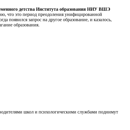
временного детства Института образования НИУ ВШЭ
мню, что это период преодоления унифицированной
да появился запрос на другое образование, и казалось,
агание образования.
оводителями школ и психологическими службами поднимут