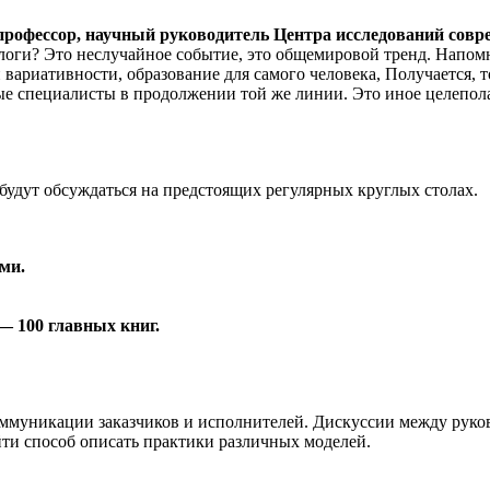
 профессор, научный руководитель Центра исследований со
хологи? Это неслучайное событие, это общемировой тренд. Напо
риативности, образование для самого человека, Получается, тог
ые специалисты в продолжении той же линии. Это иное целепол
удут обсуждаться на предстоящих регулярных круглых столах.
ми.
 100 главных книг.
оммуникации заказчиков и исполнителей. Дискуссии между рук
йти способ описать практики различных моделей.