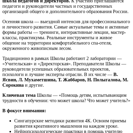
школа педагогов и директоров.
К участию приглашаются
педагоги и руководители частных и государственных
организаций общего и дополнительного образования России.
Осенняя школа — выездной интенсив для профессионального
и личностного развития. Самые актуальные темы и активные
формы работы — тренинги, интерактивные лекции, мастер-
классы, практикумы. Реальные инструменты и живое
общение на территории комфортабельного спа-отеля,
окруженного живописным лесом.
Традиционно в рамках Школы работают 2 лаборатории —
«Учительская» и «Директорская». Преподаватели Школы —
руководители успешных образовательных проектов,
психологи и лучшие эксперты отрасли. В их числе —
В.
Ясвин, Л. Мухаметшина, Т. Жаббаров, Н. Полыгалова, М.
Сорокина
и другие.
Ключевая тема
Школы — «Помощь детям, испытывающим
трудности в обучении: что может школа? Что может учитель?»
В фокусе внимания:
Сингапурские методики развития 4К. Освоим приемы
развития креативного мышления на каждом уроке.
Нейропсихологические практики в помощь учителю