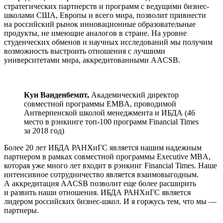
стратегических партнерств и программ с ведущими бизнес-
школами США, Европы и всего мира, позволит привнести
на российский рынок инновационные образовательные
продукты, не имеющие аналогов в стране. На уровне
студенческих обменов и научных исследований мы получим
возможность выстроить отношения с лучшими
университетами мира, аккредитованными AACSB.
Кун Ванденбемпт,
Академический директор
совместной программы ЕMBA, проводимой
Антверпенской школой менеджмента и ИБДА (46
место в рэнкинге топ-100 программ Financial Times
за 2018 год)
Более 20 лет ИБДА РАНХиГС является нашим надежным
партнером в рамках совместной программы Executive MBA,
которая уже много лет входит в рэнкинг Financial Times. Наше
интенсивное сотрудничество является взаимовыгодным.
А аккредитация AACSB позволит еще более расширить
и развить наши отношения. ИБДА РАНХиГС является
лидером российских бизнес-школ. И я горжусь тем, что мы —
партнеры.