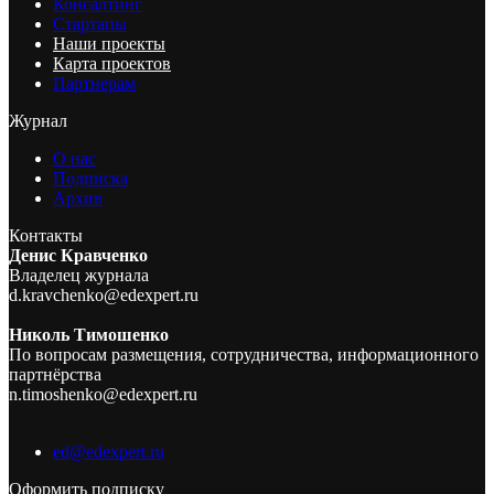
Консалтинг
Стартапы
Наши проекты
Карта проектов
Партнерам
Журнал
О нас
Подписка
Архив
Контакты
Денис Кравченко
Владелец журнала
d.kravchenko@edexpert.ru
Николь Тимошенко
По вопросам размещения, сотрудничества, информационного
партнёрства
n.timoshenko@edexpert.ru
ed@edexpert.ru
Оформить подписку