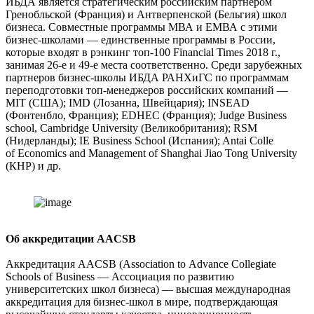
ИБДА является стратегическим российским партнером
Гренобльской (Франция) и Антверпенской (Бельгия) школ
бизнеса. Совместные программы МВА и ЕМВА с этими
бизнес-школами — единственные программы в России,
которые входят в рэнкинг топ-100 Financial Times 2018 г.,
занимая 26-е и 49-е места соответственно. Среди зарубежных
партнеров бизнес-школы ИБДА РАНХиГС по программам
переподготовки топ-менеджеров российских компаний —
MIT (США); IMD (Лозанна, Швейцария); INSEAD
(Фонтенбло, Франция); EDHEC (Франция); Judge Business
school, Cambridge University (Великобритания); RSM
(Нидерланды); IE Business School (Испания); Antai Colle
of Economics and Management of Shanghai Jiao Tong University
(КНР) и др.
Об аккредитации AACSB
Аккредитация AACSB (Association to Advance Collegiate
Schools of Business — Ассоциация по развитию
университетских школ бизнеса) — высшая международная
аккредитация для бизнес-школ в мире, подтверждающая