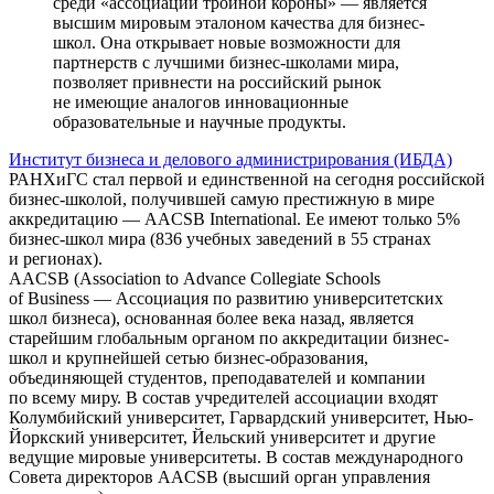
среди «ассоциаций тройной короны» — является
высшим мировым эталоном качества для бизнес-
школ. Она открывает новые возможности для
партнерств с лучшими бизнес-школами мира,
позволяет привнести на российский рынок
не имеющие аналогов инновационные
образовательные и научные продукты.
Институт бизнеса и делового администрирования (ИБДА)
РАНХиГС стал первой и единственной на сегодня российской
бизнес-школой, получившей самую престижную в мире
аккредитацию — AACSB International. Ее имеют только 5%
бизнес-школ мира (836 учебных заведений в 55 странах
и регионах).
AACSB (Association to Advance Collegiate Schools
of Business — Ассоциация по развитию университетских
школ бизнеса), основанная более века назад, является
старейшим глобальным органом по аккредитации бизнес-
школ и крупнейшей сетью бизнес-образования,
объединяющей студентов, преподавателей и компании
по всему миру. В состав учредителей ассоциации входят
Колумбийский университет, Гарвардский университет, Нью-
Йоркский университет, Йельский университет и другие
ведущие мировые университеты. В состав международного
Совета директоров AACSB (высший орган управления