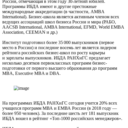
России, отмечающая в этом году 30-летний юбилей.
Программы ИБДА имеют и другие престижные
международные аккредитации (в частности, AMBA
International). Бизнес-школа является активным членом всех
ведущих ассоциаций школ бизнеса России и мира (РАБО,
AACSB International, AMBA International, EFMD, World EMBA
Association, CEEMAN и др.)
Институт подготовил более 35 000 выпускников (первое
место в России) и последние восемь лет является лидером
рейтинга российских бизнес-школ по росту карьеры
и зарплаты выпускников. ИБДА РАНХиГС предлагает
несколько десятков первоклассных программ бизнес-
подготовки от первого высшего образования до программ
MBA, Executive MBA и DBA.
На программах ИБДА РАНХиГС сегодня учится 20% всех
учащихся программ МВА и ЕМВА России (в 2018 году —
более 950 человек). За последние шесть лет 181 выпускник
ИБДА вошел в рейтинг «Топ-1000 российских менеджеров».