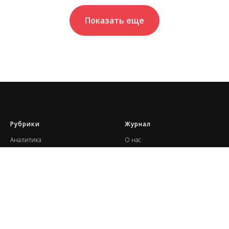
Показать еще
Рубрики
Журнал
А
налитика
О нас
Интервью
Подписка
Кейсы
Архив
Консалтинг
К
олледжи
Наши события
Н
аши проекты