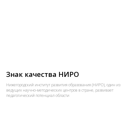
Знак качества НИРО
Нижегородский институт развития образования (НИРО), один из
ведущих научно-методических центров в стране, развивает
педагогический потенциал области