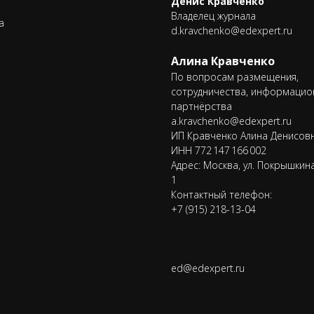
Денис Кравченко
Владелец журнала
а
d.kravchenko@edexpert.ru
Алина Кравченко
По вопросам размещения,
сотрудничества, информацио
партнёрства
a.kravchenko@edexpert.ru
ИП Кравченко Алина Денисов
ИНН 772 147 166 002
Адрес: Москва, ул. Покрышкина, 
1
Контактный телефон:
+7 (915) 218-13-04
ed@edexpert.ru