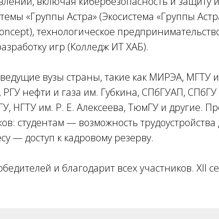
лений, включая кибербезопасность и защиту ин
стемы «Группы Астра» (Экосистема «Группы Астр
Concept), технологическое предпринимательство
азработку игр (Колледж ИТ ХАБ).
дущие вузы страны, такие как МИРЭА, МГТУ им.
РГУ нефти и газа им. Губкина, СПбГУАП, СПбГУ 
У, НГТУ им. Р. Е. Алексеева, ТюмГУ и другие. П
в: студентам — возможность трудоустройства 
су — доступ к кадровому резерву.
бедителей и благодарит всех участников. XII с