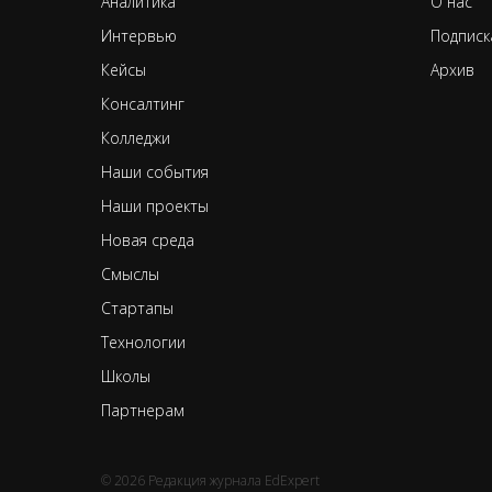
А
налитика
О нас
Интервью
Подписк
Кейсы
Архив
Консалтинг
К
олледжи
Наши события
Н
аши проекты
Новая среда
Смыслы
Стартапы
Т
ехнологии
Школы
Партнерам
© 2026 Редакция журнала EdExpert