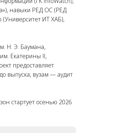
формации (ГК InfoWatch),
а»), навыки РЕД ОС (РЕД
 (Университет ИТ ХАБ),
 Н. Э. Баумана,
им. Екатерины II,
роект предоставляет
до выпуска, вузам — аудит
езон стартует осенью 2026