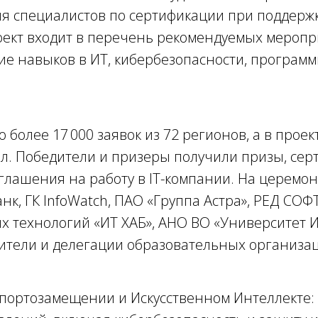
я специалистов по сертификации при поддерж
роект входит в перечень рекомендуемых мероп
ие навыков в ИТ, кибербезопасности, програм
о более 17 000 заявок из 72 регионов, а в прое
кол. Победители и призеры получили призы, се
иглашения на работу в IT-компании. На церемо
нк, ГК InfoWatch, ПАО «Группа Астра», РЕД СО
технологий «ИТ ХАБ», АНО ВО «Университет И Т
вители и делегации образовательных организа
мпортозамещении и Искусственном Интеллекте