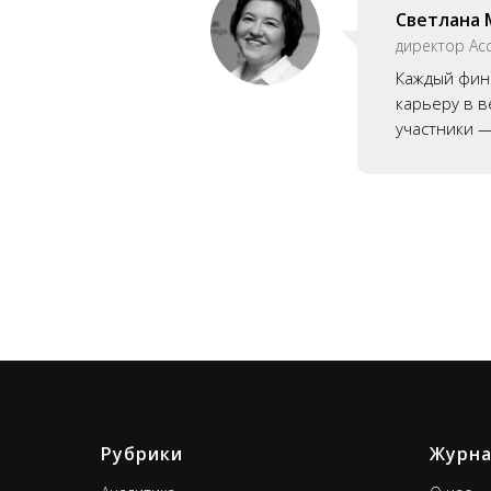
Светлана 
директор Ас
Каждый фина
карьеру в в
участники —
Рубрики
Журн