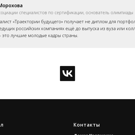
Морохова
социации специалистов по сертификации, основатель олимпиады
лист «Траектории будущего» получает не диплом для портфо
едущих российских компаниях ещё до выпуска из вуза или колл
 это лучшие молодые кадры страны.
ал
Контакты