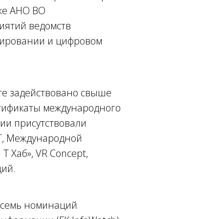
ке АНО ВО
риятий ведомств
мировании и цифровом
кте задействовано свыше
ртификаты международного
нии присутствовали
ФТ, Международной
 Хаб», VR Concept,
ций.
: семь номинаций